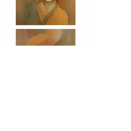
Desenho sobre folha de cortiça
+ versões em IA n.º 07, 09 e 14
Drawing on cork sheet
+ AI versions n.º 07, 09 and 14