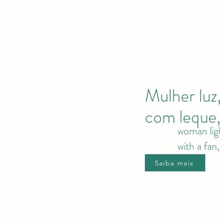
Mulher luz
com leque,
woman lig
with a fan,
Saiba mais