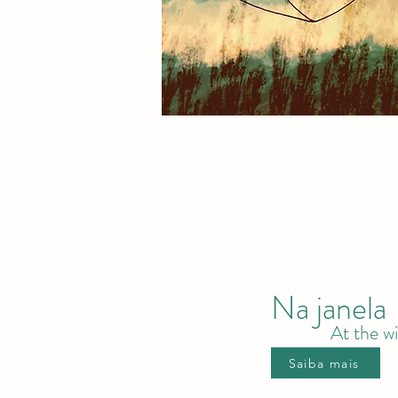
Na janela
At the w
Saiba mais